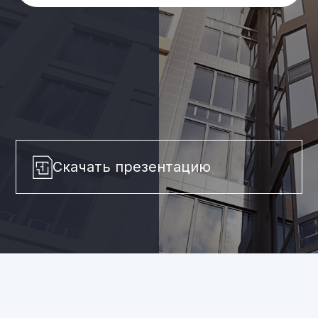
Скачать презентацию
ГК
«ЛИДЕР» сегодня
Предоставляет полный комплекс услуг
по строительству объектов в качестве
застройщика, генерального
подрядчика, технического заказчика,
подрядчика.
Имеет мощные компетенции
по реализации квартир и нежилых
помещений.
Имеет опыт реализации проектов
в рамках 214-Ф3 с использованием