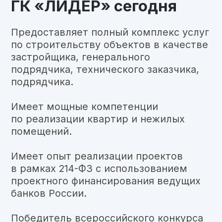
проектного финансирования ведущих
банков России.
Победитель всероссийского конкурса
«ТОП ЖК-2025» в номинации «Лучший
жилой комплекс в Самарской
области».
Получил Золотой знак «Надежный
застройщик России 2025» — главная
общественная награда в сфере
жилищного строительства.
2650
11
квартирный
лет на рынке
фонд
2
м
10
205 648
общая площадь
жилых
проектов
комплексов
успешно
введены
в эксплуатацию