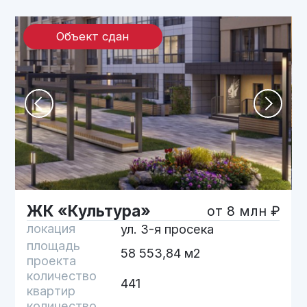
Объект сдан
Способы
приобретения
Выбирайте удобный для себя
способ приобретения квартиры
ЖК «ЛОГИКА», паркинг
Бесплатная консультация
локация
ул. Гаражной/Авроры/
Съездовской
площадь
9 355 м2
проекта
количество
-
квартир
количество
7
этажей
Ипотека