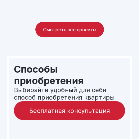
ведущими банками России. Наши
клиенты приобретают недвижимость,
используя ипотечное кредитование
более чем в 12-ти банках страны.
Объект сдан
Смотреть все проекты
Получить консультацию
ЖК «ЖУРАВЛИ», 1 очередь
локация
ул. Ставропольская/
ул. Запорожская
площадь
11 354 м2
проекта
количество
115
квартир
количество
12-15
этажей