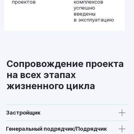
ЖК «СОВА»
от 8,2 млн ₽
локация
ул. Советской армии/ул.
Печерская
площадь
16 425,14 м2
проекта
количество
122
квартир
количество
24
этажей
Застройщик
Перейти на сайт ЖК «Сова»
Генеральный подрядчик/Подрядчик